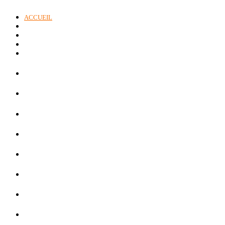
ACCUEIL
À PROPOS
PRODUITS & SERVICES
UNITÉ DE SOUDURE MOBILE
NOUS JOINDRE