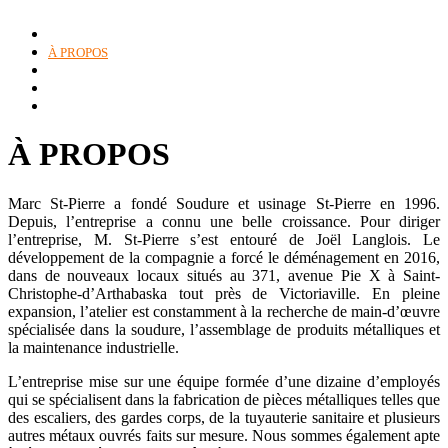
ACCUEIL
À PROPOS
PRODUITS & SERVICES
UNITÉ DE SOUDURE MOBILE
NOUS JOINDRE
À PROPOS
Marc St-Pierre a fondé Soudure et usinage St-Pierre en 1996.
Depuis, l’entreprise a connu une belle croissance. Pour diriger
l’entreprise, M. St-Pierre s’est entouré de Joël Langlois. Le
développement de la compagnie a forcé le déménagement en 2016,
dans de nouveaux locaux situés au 371, avenue Pie X à Saint-
Christophe-d’Arthabaska tout près de Victoriaville. En pleine
expansion, l’atelier est constamment à la recherche de main-d’œuvre
spécialisée dans la soudure, l’assemblage de produits métalliques et
la maintenance industrielle.
L’entreprise mise sur une équipe formée d’une dizaine d’employés
qui se spécialisent dans la fabrication de pièces métalliques telles que
des escaliers, des gardes corps, de la tuyauterie sanitaire et plusieurs
autres métaux ouvrés faits sur mesure. Nous sommes également apte